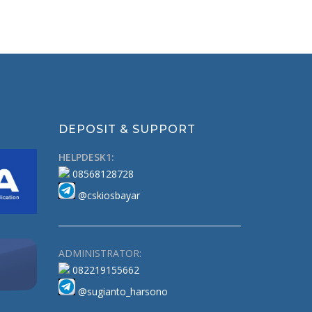
DEPOSIT & SUPPORT
HELPDESK1:
08568128728
@cskiosbayar
ADMINISTRATOR:
082219155662
@sugianto_harsono