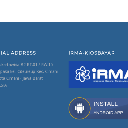
CIAL ADDRESS
IRMA-KIOSBAYAR
pkartawiria B2 RT.01 / RW.15
paka kel. Citeureup Kec. Cimahi
ota Cimahi - Jawa Barat
SIA