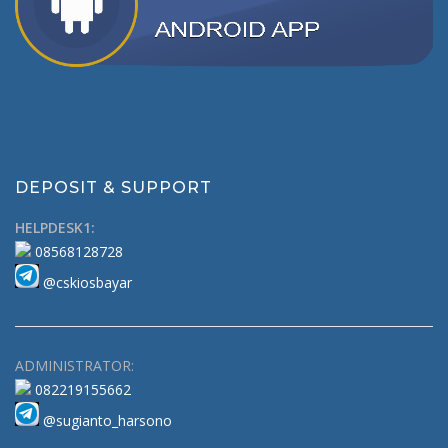
DEPOSIT & SUPPORT
HELPDESK1:
08568128728
@cskiosbayar
ADMINISTRATOR:
082219155662
@sugianto_harsono