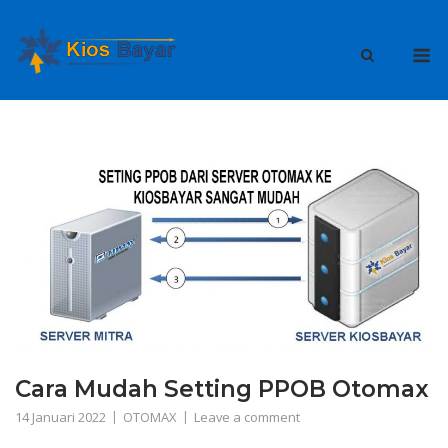
Skip
to
M
content
Cara Mudah Setting PPOB Otomax
14 Januari 2022
OTOMAX
Leave a comment