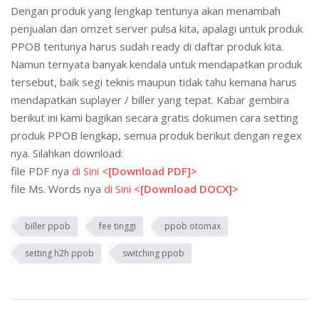
Dengan produk yang lengkap tentunya akan menambah
penjualan dan omzet server pulsa kita, apalagi untuk produk
PPOB tentunya harus sudah ready di daftar produk kita.
Namun ternyata banyak kendala untuk mendapatkan produk
tersebut, baik segi teknis maupun tidak tahu kemana harus
mendapatkan suplayer / biller yang tepat. Kabar gembira
berikut ini kami bagikan secara gratis dokumen cara setting
produk PPOB lengkap, semua produk berikut dengan regex
nya. Silahkan download:
file PDF nya
di Sini
<[Download PDF]>
file Ms. Words nya
di Sini
<[Download DOCX]>
biller ppob
fee tinggi
ppob otomax
setting h2h ppob
switching ppob