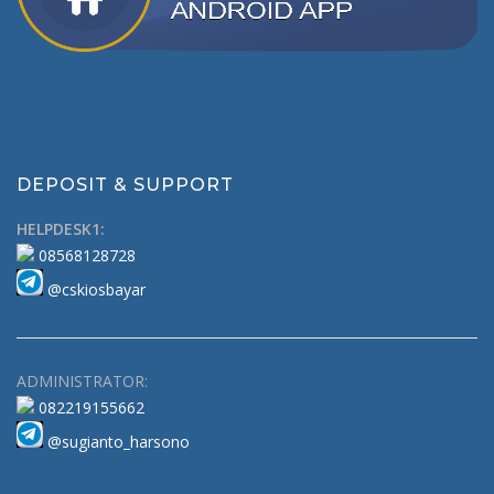
DEPOSIT & SUPPORT
HELPDESK1:
08568128728
@cskiosbayar
ADMINISTRATOR:
082219155662
@sugianto_harsono