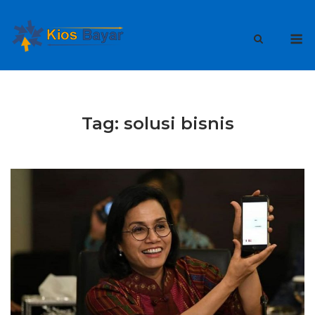
Skip
to
M
content
Tag:
solusi bisnis