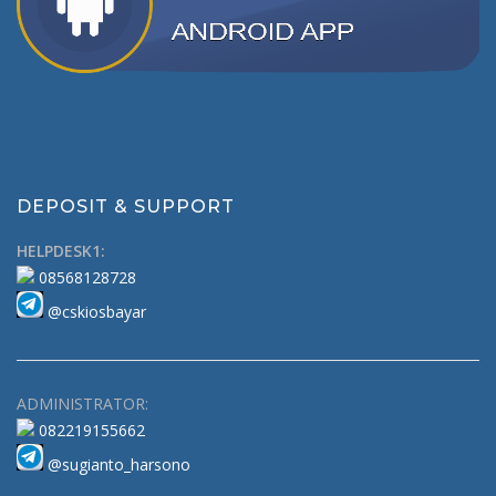
DEPOSIT & SUPPORT
HELPDESK1:
08568128728
@cskiosbayar
ADMINISTRATOR:
082219155662
@sugianto_harsono